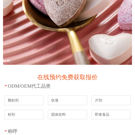
在线预约免费获取报价
ODM/OEM代工品类
*
颗粒剂
饮液
片剂
粉剂
固体饮料
即食食品
称呼
*