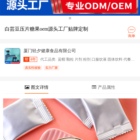
白芸豆压片糖果oem源头工厂贴牌定制
询单
厦门轻夕健康食品有限公司
帮
4年
代工品类:
蓝帽 颗粒 片剂 粉剂 口服饮液 固体饮料 代餐粉 压片糖果等
真实性核验
实力厂家
图文详情
产品属性