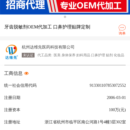
牙齿脱敏剂OEM代加工 口鼻护理贴牌定制
询单
杭州达维先医药科技有限公司
未认证
代工品类:
医美 身体保养 妇科用品 口鼻护理 贴剂 化妆品
工商信息
统一社会信用代码
913301107853072552
注册日期
2006-03-01
注册资本
100万(元)
注册地址
浙江省杭州市临平区南公河路1号4幢3层302室