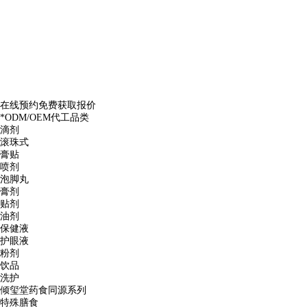
在线预约免费获取报价
*
ODM/OEM代工品类
滴剂
滚珠式
膏贴
喷剂
泡脚丸
膏剂
贴剂
油剂
保健液
护眼液
粉剂
饮品
洗护
倾玺堂药食同源系列
特殊膳食