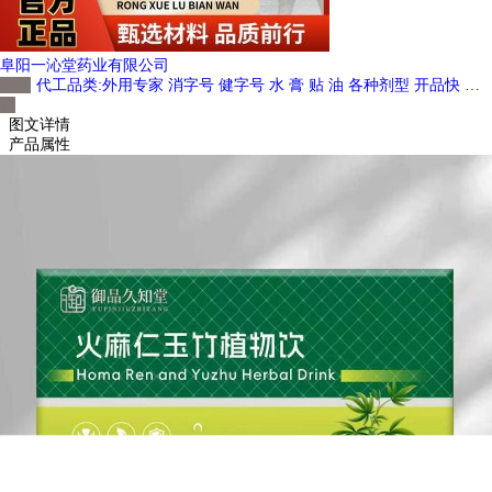
阜阳一沁堂药业有限公司
未认
代工品类:
外用专家 消字号 健字号 水 膏 贴 油 各种剂型 开品快 起订低 各种祖传配方
证
图文详情
产品属性