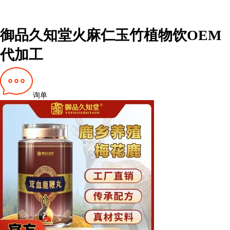
御品久知堂火麻仁玉竹植物饮OEM
代加工
询单