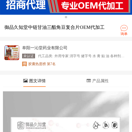
御品久知堂中链甘油三酯角豆复合片OEM代加工
询单
阜阳一沁堂药业有限公司
未认证
代工品类:
外用专家 消字号 健字号 水 膏 贴 油 各种剂型 开品快 起订低 各种祖传配方
胶囊热度榜 第7名
图文详情
产品属性