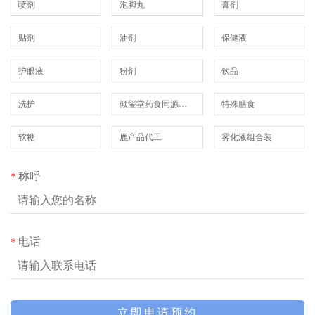
喷剂
泡脚丸
膏剂
贴剂
油剂
保健液
护眼液
粉剂
饮品
洗护
倾玺堂药食同源系列
特殊膳食
软糖
鹿产品代工
雾化液组合装
称呼
*
电话
*