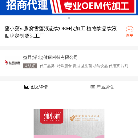
蒲小蒲y-燕窝雪莲液态饮OEM代加工 植物饮品饮液
贴牌定制源头工厂
询单
益昇(湖北)健康科技有限公司
未认证
代工品类:
特殊膳食 膏滋 益生菌 功能饮品 代用茶 片剂 植物饮料 固体饮料
图文详情
产品属性