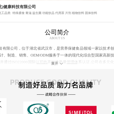
北)健康科技有限公司
代工品类:
特殊膳食 膏滋 益生菌 功能饮品 代用茶 片剂 植物饮料 固体饮料
公司简介
ABOUT US
科技有限公司，位于湖北省武汉市，是营养保健食品领域一家以技术
计、制造、销售、OEM/ODM服务于一体的现代化综合型国家高新
并通过ISO22000国际认可的高标准质量管理体系认证.公司在多元
展开
汉轻工大学等院校储备了稳定的2000+成熟配方，可添加500+功能
膏滋、益生菌、功能饮品、片剂、植物饮料/固体饮料等剂型，覆
动营养、全家营养等功能的全域营养健康食品解决方案，作为在营
球范围内建立起庞大的上游供应合作体系和下游战略合作，助力客