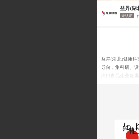
益昇(湖
未认证
益昇(湖北)健康
导向，集科研、设
出口食品企业备案
北中医药大学、武
提供包含代用茶、
容、体重管理、运
的企业，现已在全
的快速转化。