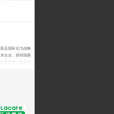
创新及国际化为战略
技术企业。获得国家
化剂型应用上联合湖
成分原料，可向客户
盖慢病管理、口服美
养健康领域深耕多年
户实现从概念到市场