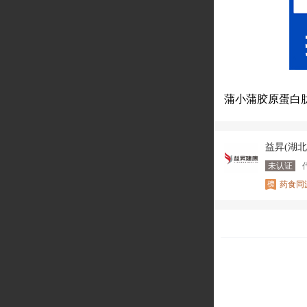
蒲小蒲胶原蛋白
益昇(湖
未认证
药食同