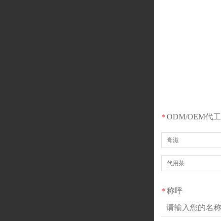
ODM/OEM代
*
膏滋
代用茶
称呼
*