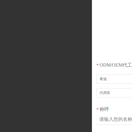
ODM/OEM代
*
膏滋
代用茶
称呼
*