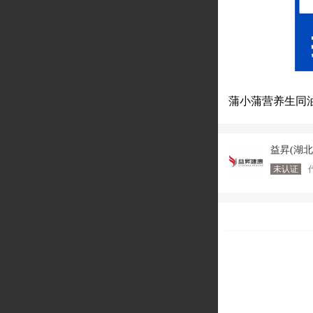
蒲小蒲营养生同
益昇(湖
未认证