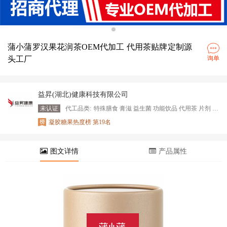
蒲小蒲罗汉果花润茶OEM代加工 代用茶贴牌定制源
头工厂
询单
益昇(湖北)健康科技有限公司
未认证
代工品类:
特殊膳食 膏滋 益生菌 功能饮品 代用茶 片剂 植物饮料 固体饮料
凝胶糖果热度榜 第19名
图文详情
产品属性