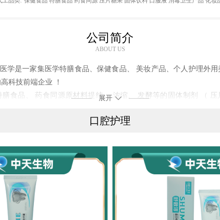
代工品类:
保健食品 特膳食品 药食同源 压片糖果 固体饮料 口服液 消毒卫生产品 化妆
公司简介
ABOUT US
医学是一家集医学特膳食品、保健食品、 美妆产品、个人护理外用
的高科技前端企业 ！
特膳食品、 药食同源原材料提纯、 浓缩、 发酵等的固体制剂 （ 压
展开
饮料、 口服液 ）、 医疗器械、 消毒卫生产品、 化妆品等多个生产线
口腔护理
善睡眠、 通便、 明目、 强化营养素、 美容、 护肤、护眼、身体护理
盖孕婴、 老人、 儿童、 成人等所有需求人群 ！