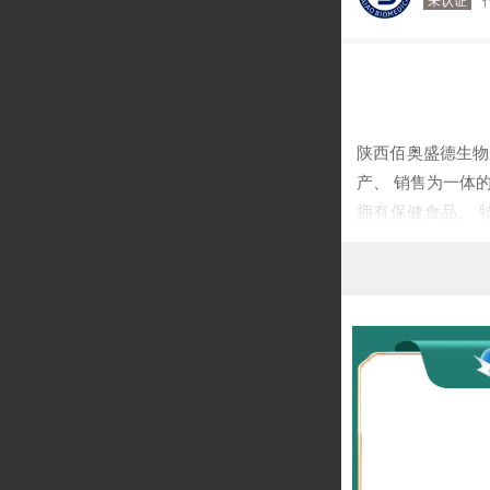
未认证
陕西佰奥盛德生物
产、 销售为一体
拥有保健食品、 
）、 液体制剂（
脂、 降糖、 改
类等功效类型 ，覆