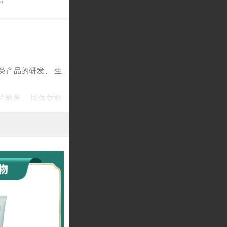
品
类产品的研发、 生
片糖果、 固体饮料
和车间。 包含了降
、男女私处个人护理