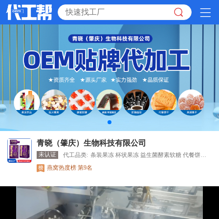
青晓（肇庆）生物科技有限公司
未认证
代工品类:
条装果冻 杯状果冻 益生菌酵素软糖 代餐饼干压片糖果,果冻, 果浆,果汁,西梅汁,咖啡,固体饮料,液体胶原蛋白肽果冻,粉剂果蔬果冻 防弹咖啡 压片糖果 青梅饮料 固体粉剂 燕窝 碗燕 佛跳墙
燕窝热度榜 第9名