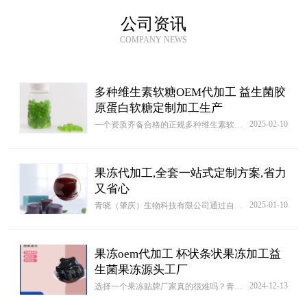
公司资讯
COMPANY NEWS
多种维生素软糖OEM代加工 益生菌胶
原蛋白软糖定制加工生产
2025-02-10
一个资质齐备合格的正规多种维生素软糖厂家，除了资质齐备以外，还要具备完整的供应链和成熟的技术运营团队!毕竟对于自由品牌来说，品牌产品的整体形象，包装设计、客户定位和运营策略都至关重要。而我们青晓（肇庆）生物科技有限公司，就是一家非常成熟的多种维生素软糖生产企业，不管是在产品的质量上，以及业务涵盖范围亦或者生产能力上都是属于国内一家比较出色的厂家！因为我们是一家十多年的贴牌生产经验丰富的厂家。
果冻代加工,全套一站式定制方案,省力
又省心
2025-01-10
青晓（肇庆）生物科技有限公司通过自己专注于果冻贴牌生产十多年的经验建议在挑选厂家的时候不能就听厂家的一面之词，必须做到参观考察厂家的一些情况，由于并非所有厂家都与青晓（肇庆）生物科技有限公司一样真心实意坦然的面对客户们。
果冻oem代加工 杯状条状果冻加工益
生菌果冻源头工厂
2024-12-13
选择一个果冻贴牌厂家真的很难吗？青晓（肇庆）生物科技有限公司已有10多年的贴牌代生产经验，在果冻贴牌加工厂家圈子里有着很高的话语权，也是很多客户和同行公认的老大哥，青晓（肇庆）生物科技有限公司也支持客户到厂视察，因为青晓（肇庆）生物科技有限公司一直相信只有把客户服务好，让客户真实的了解厂家的信息，与客户之间的合作才能不充满猜疑，已到达最好的合作程度。