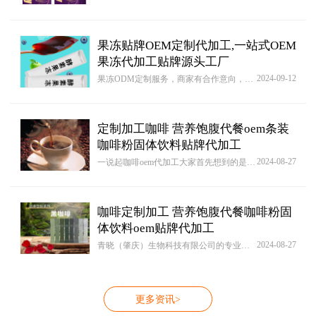
果冻贴牌OEM定制代加工,一站式OEM
果冻代加工贴牌源头工厂
2024-09-12
果冻ODM定制服务，商家有合作意向，但无具体且完整配方，没有合作的原材、包装包材设计及生产厂家。工厂可根据您的要求进行配方研发、原材选购，商标或品牌注册、生产加工等“一条龙”服务。在保证质量的同时，为您节省更多精力和时间，助您更好、更快地进行业务拓展。
定制加工咖啡 营养饱腹代餐oem条装
咖啡粉固体饮料贴牌代加工
2024-08-27
一说起咖啡oem代加工大家首先想到的是价格行情，代加工产品是一分价钱一分货，一个高品质好产品一定是相对性贵些一些，但对于产品品质就必须用心地考虑到了，因为这个关系着未来在市场中产品销售状况。
咖啡定制加工 营养饱腹代餐咖啡粉固
体饮料oem贴牌代加工
2024-08-27
青晓（肇庆）生物科技有限公司的专业研发团队可以为每一家品牌商提供配方定制，口感定制，免费打样，对于咖啡固体饮料代加工产品的风味及包装都进行了设计，在符合法规的条件下，融合包材设计与制程技术，将产品设计部门所提供的产品概念与企划透过配方设计与工艺实现，确保产品制程的顺利量产。通过食品的口感测试、风味品评等参数分析，达到高品质标准、快速研发新商机产品与规模经济效益。
更多资讯>