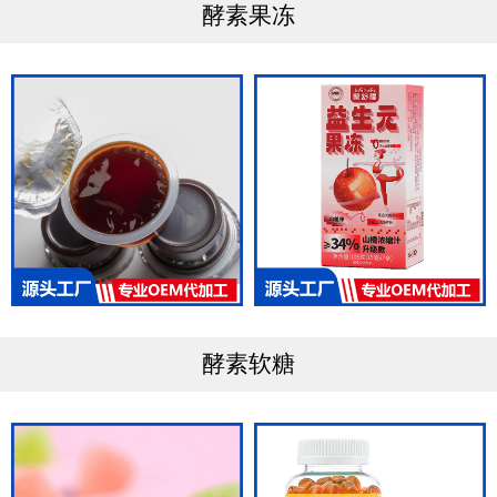
酵素果冻
酵素软糖