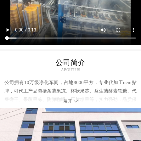
公司简介
ABOUT US
公司拥有10万级净化车间，占地8000平方，专业代加工oem贴
牌，可代工产品包括条装果冻、杯状果冻、益生菌酵素软糖、代
餐饼干、果蔬果冻、防弹咖啡、压片糖果等，实力强劲，品质保
展开
证，合作无忧！