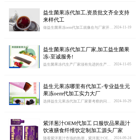
益生菌果冻代加工,资质批文齐全支持
来样代工
2024-11-19
做益生菌果冻oem代加工就像在与厂家开展博奕，选对了厂家那在产品上你还可以一点都不担忧全权负责的交到厂家来生产，如同和青晓（肇庆）生物科技有限公司合作的用户一样，只是把自己的要求与最理想的产品样式告知青晓（肇庆）生物科技有限公司，剩下来的也就不再顾及全就是让青晓（肇庆）生物科技有限公司一条龙承担，而最终生产出的商品通常都是有保障商品。
益生菌果冻代加工厂家,加工益生菌果
冻-至诚服务!
2024-11-05
益生菌果冻代生产厂家须有先进的生产代加工设备，可进行益生菌果冻产品生产代加工服务，有质量为保证，生产周期短的益生菌果冻生产厂家往往更受欢迎。代加工益生菌果冻益生菌果冻，统一配送，优质益生菌果冻原料，到到成品服务，全程服务食品溯源，品牌商可个性定制，满足不同需求。
益生元果冻哪里有代加工-专业益生元
果冻oem代加工实力大厂
2024-10-29
选择益生元果冻代加工厂家要考察的问题比较多，对比不同类型益生元果冻代加工厂家综合情况，建议大家在选择时要理性对比，同时还要结合实际需求进行判断，不同类型益生元果冻代加工厂家的生产实力方面就会有很大差异，为了选择值得信赖的益生元果冻代加工厂家，让整个代加工生产过程非常轻松和简单，就要多选择几家厂家进行对比，了解益生元果冻代加工厂家的综合情况，例如在生产技术等各方面的问题都要考察，这样就能确定该厂家是否值得信赖和选择。
紫洋葱汁OEM代加工 口服饮品果蔬汁
饮液膳食纤维饮定制加工源头厂家
2024-09-24
随着紫洋葱汁市场的热潮，紫洋葱汁OEM代加工模式的发展也如火如荼，对于紫洋葱汁投资方或品牌方来讲，选择一家紫洋葱汁OEM代加工的厂家就至关重要，这直接关系到产品质量、品牌口碑甚至后续发展方向。紫洋葱汁紫洋葱汁贴牌加工优选推荐。今天就向大家推荐一家经验丰富、技术理念先进、在业内颇具口碑的紫洋葱汁OEM代加工厂家。